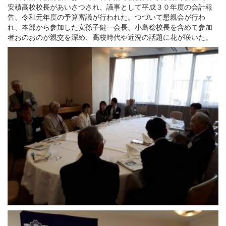
安積高校校長があいさつされ、議事として平成３０年度の会計報
告、令和元年度の予算審議が行われた。つづいて懇親会が行わ
れ、本部から参加した安孫子健一会長、小島稔校長を含めて参加
者おのおのが親交を深め、高校時代や近況の話題に花が咲いた。