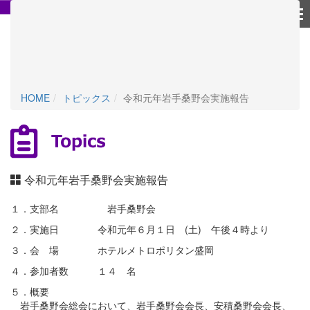
個人情報保護方針
HOME
トピックス
令和元年岩手桑野会実施報告
令和元年岩手桑野会実施報告
１．支部名 岩手桑野会
２．実施日 令和元年６月１日 (土) 午後４時より
３．会 場 ホテルメトロポリタン盛岡
４．参加者数 １４ 名
５．概要
岩手桑野会総会において、岩手桑野会会長、安積桑野会会長、