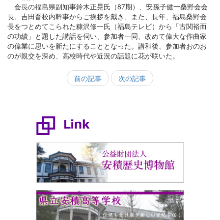
会長の福島県副知事鈴木正晃氏（87期）、安孫子健一桑野会会
長、吉田晋校内幹事からご挨拶を戴き、また、長年、福島桑野会
長をつとめてこられた糠沢修一氏（福島テレビ）から「古関裕而
の功績」と題した講話を伺い、参加者一同、改めて偉大な作曲家
の偉業に思いを新たにすることとなった。講和後、参加者おのお
のが親交を深め、高校時代や近況の話題に花が咲いた。
前の記事
次の記事