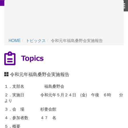
個人情報保護方針
HOME
トピックス
令和元年福島桑野会実施報告
令和元年福島桑野会実施報告
１．支部名 福島桑野会
２．実施日 令和元年５月２４日 (金) 午後 ６時 分
より
３．会 場 杉妻会館
４．参加者数 ４７ 名
５．概要