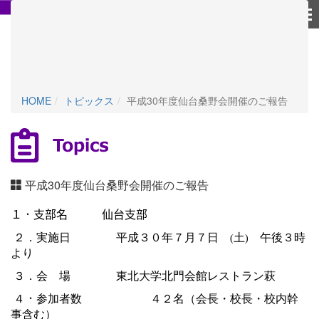
個人情報保護方針
HOME
トピックス
平成30年度仙台桑野会開催のご報告
平成30年度仙台桑野会開催のご報告
１．支部名 仙台支部
２．実施日 平成３０年７月７日
土
午後３時
(
)
より
３．会 場 東北大学北門会館レストラン萩
４
．
参加者数
４２名（会長・校長・校内幹
事含む）