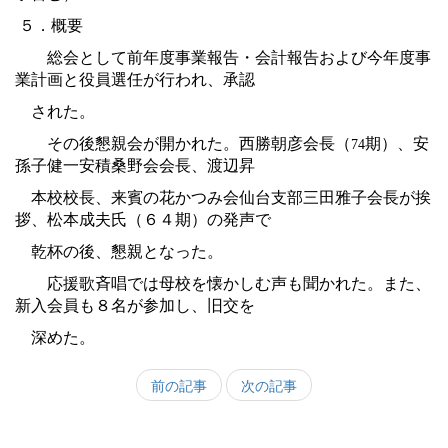
５．概要
総会として前年度事業報告・会計報告および今年度事
業計画と役員選任が行われ、承認
された。
その後懇親会が開かれた。西勝朝彦会長（
期）、安
74
孫子健一安積桑野会会長、渡辺昇
本校校長、来賓の花かつみ会仙台支部三田雅子会長が挨
拶、松本成夫氏（６４期）の発声で
乾杯の後、懇親となった。
応援歌斉唱では母校を懐かしむ声も聞かれた。また、
新入会員も８名が参加し、旧交を
深めた。
前の記事
次の記事