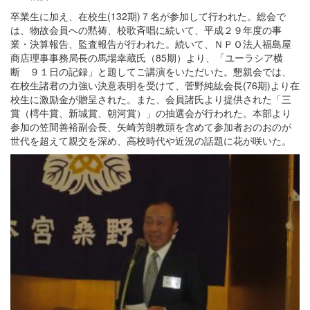
卒業生に加え、在校生(132期)７名が参加して行われた。総会で
は、物故会員への黙祷、校歌斉唱に続いて、平成２９年度の事
業・決算報告、監査報告が行われた。続いて、ＮＰＯ法人福島屋
商店理事事務局長の馬場幸蔵氏（85期）より、「ユーラシア横
断 ９１日の記録」と題してご講演をいただいた。懇親会では、
在校生諸君の力強い決意表明を受けて、菅野純紘会長(76期)より在
校生に激励金が贈呈された。また、会員諸氏より提供された「三
賞（樗牛賞、新城賞、朝河賞）」の抽選会が行われた。本部より
参加の笠間善裕副会長、矢崎芳朗教頭を含めて参加者おのおのが
世代を超えて親交を深め、高校時代や近況の話題に花が咲いた。