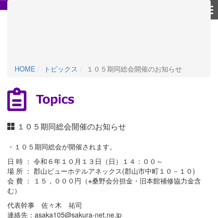
個人情報保護方針
HOME
トピックス
１０５期同総会開催のお知らせ
１０５期同総会開催のお知らせ
・１０５期同総会が開催されます。
日 時 ： 令和６年１０月１３日（日）１４：００～
場 所 ： 郡山ビューホテルアネックス(郡山市中町１０－１０
)
会 費 ： １５，０００円（※桑野会分担金・旧本館補修協力金含
む）
代表幹事 佐々木 祐司
連絡先：asaka105@sakura-net.ne.jp