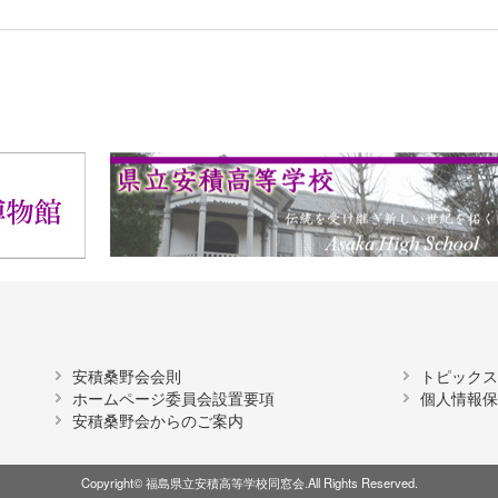
安積桑野会会則
トピック
ホームページ委員会設置要項
個人情報
安積桑野会からのご案内
Copyright© 福島県立安積高等学校同窓会.All Rights Reserved.